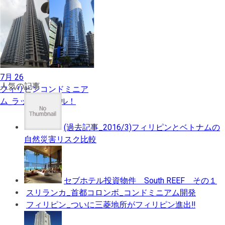
7月 26
人気の記事
フィリピンコンドミニア
ム_ラッシュセール！
(過去記事_2016/3)フィリピンとベトナムの
自然災害リスク比較
セブホテル投資物件 South REEF その１
スリランカ_首都コロンボ_コンドミニアム開発
フィリピン_ついに三菱地所がフィリピン進出‼