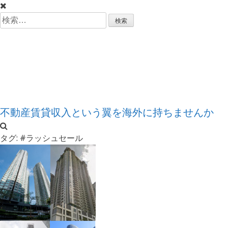
コ
ン
検
テ
索:
フィリピン不動産
ン
ツ
へ
投資のススメ
ス
キ
ッ
不動産賃貸収入という翼を海外に持ちませんか
プ
タグ:
#ラッシュセール