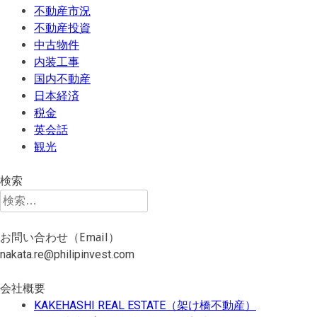
不動産市況
不動産投資
中古物件
内装工事
国内不動産
日本経済
税金
英会話
観光
検索
検
索:
お問い合わせ（Email）
nakata.re@philipinvest.com
会社概要
KAKEHASHI REAL ESTATE（架け橋不動産）