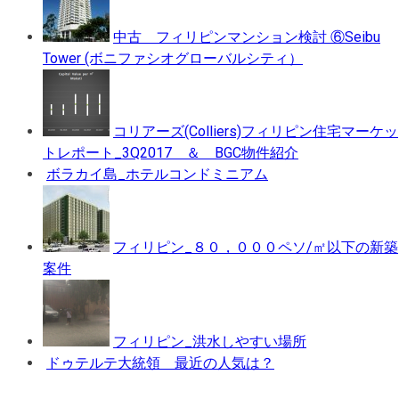
中古 フィリピンマンション検討 ⑥Seibu
Tower (ボニファシオグローバルシティ）
コリアーズ(Colliers)フィリピン住宅マーケッ
トレポート_3Q2017 ＆ BGC物件紹介
ボラカイ島_ホテルコンドミニアム
フィリピン_８０，０００ペソ/㎡以下の新築
案件
フィリピン_洪水しやすい場所
ドゥテルテ大統領 最近の人気は？