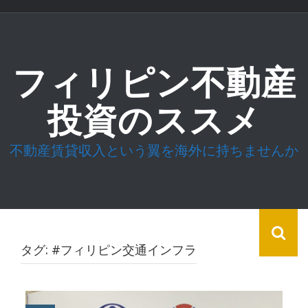
コ
ン
テ
ン
ツ
フィリピン不動産
へ
ス
キ
投資のススメ
ッ
プ
不動産賃貸収入という翼を海外に持ちませんか
タグ:
#フィリピン交通インフラ