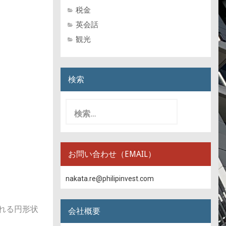
税金
英会話
観光
検索
検
索:
お問い合わせ（EMAIL）
nakata.re@philipinvest.com
れる円形状
会社概要