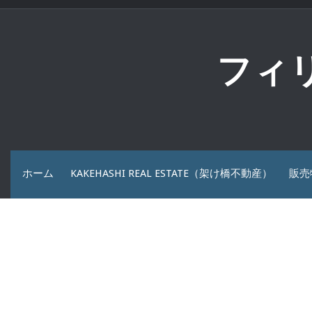
コ
ン
テ
ン
フィ
ツ
へ
ス
キ
ッ
プ
ホーム
KAKEHASHI REAL ESTATE（架け橋不動産）
販売