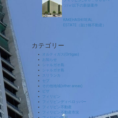
フィリピン_８０，０００ペ
ソ/㎡以下の新築案件
KAKEHASHI REAL
ESTATE（架け橋不動産）
カテゴリー
オルティガス(Ortigas)
お知らせ
シャルガオ島
シャルガオ島
スリランカ
セブ
その他地域(other areas)
ビザ
フィリピン
フィリピンディベロッパー
フィリピン不動産
フィリピン不動産市況
フィリピン情報