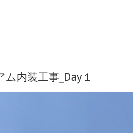
ム内装工事_Day１