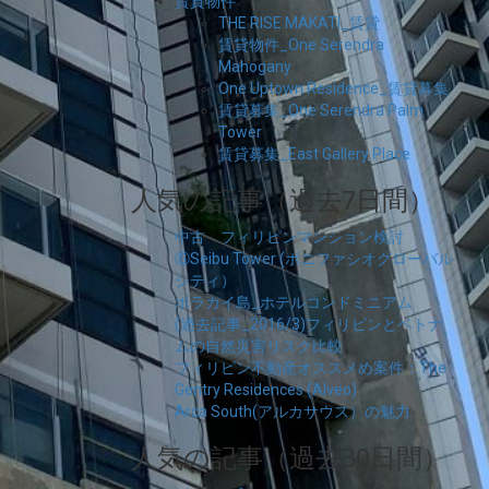
賃貸物件
THE RISE MAKATI_賃貸
賃貸物件_One Serendra
Mahogany
One Uptown Residence_賃貸募集
賃貸募集_One Serendra Palm
Tower
賃貸募集_East Gallery Place
人気の記事（過去7日間）
中古 フィリピンマンション検討
⑥Seibu Tower (ボニファシオグローバル
シティ）
ボラカイ島_ホテルコンドミニアム
(過去記事_2016/3)フィリピンとベトナ
ムの自然災害リスク比較
フィリピン不動産オススメめ案件：The
Gentry Residences (Alveo)
Arca South(アルカサウス）の魅力
人気の記事（過去30日間）