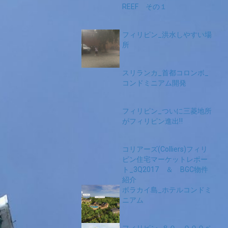
REEF その１
フィリピン_洪水しやすい場
所
スリランカ_首都コロンボ_
コンドミニアム開発
フィリピン_ついに三菱地所
がフィリピン進出‼
コリアーズ(Colliers)フィリ
ピン住宅マーケットレポー
ト_3Q2017 ＆ BGC物件
紹介
ボラカイ島_ホテルコンドミ
ニアム