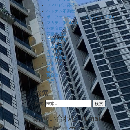
フィリピン経済
ベトナム不動産
ボニファシオグローバルシティ(BGC)
マカティ(Makati)
不動産ローン
不動産市況
不動産投資
中古物件
内装工事
国内不動産
日本経済
税金
英会話
観光
検索
検索:
お問い合わせ（Email）
nakata.re@philipinvest.com