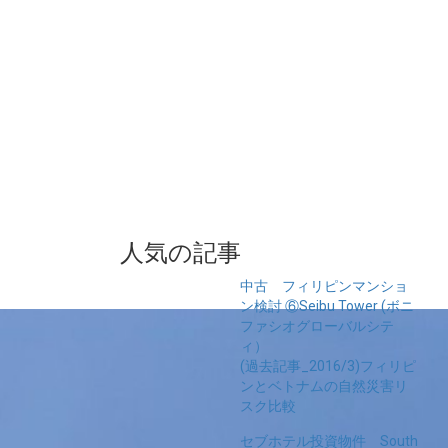
人気の記事
中古 フィリピンマンショ
ン検討 ⑥Seibu Tower (ボニ
ファシオグローバルシテ
ィ）
(過去記事_2016/3)フィリピ
ンとベトナムの自然災害リ
スク比較
セブホテル投資物件 South