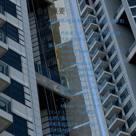
会社概要
KAKEHASHI REAL ESTATE（架け橋不動
産）
代表者プロフィール＆投資実績
代表者挨拶＆経営理念
販売物件情報
South Of Market ボニファシオグ
ローバルシティ
One Serendra (ワンセレンドラ）
Kroma Tower Makati
Park Triangle Residences_ボニフ
ァシオグローバルシティ
販売物件_Park Triangle Corporate
Plaza (事務所ビル）
フィリピン_ケソン市アパート案件
Mosaic Tower マカティ
コンドミニアム引渡確認
お問い合わせ
不動産鑑定評価のご依頼
日本国内HP