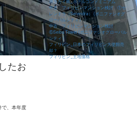
ボラカイ島_ホテルコンドミニアム
中古 フィリピンマンション検討 ①セ
レンドラ（Serendra） (ボニファシオグ
ローバルシティ）
中古 フィリピンマンション検討
⑥Seibu Tower (ボニファシオグローバル
シティ）
フィリピン_日本のフィリピン大使館売
却？
フィリピン_土地価格
したお
物件で、本年度