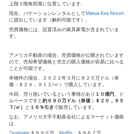
上階３階角部屋に位置しています。
現在、バケーションレンタルとして
Manua Kea Resort
に貸出しています（解約可能です）。
売買価格には、設置済みの家具家電が含まれていま
す。
アメリカ不動産の場合、売買価格が公開されています
ので、売却希望価格と売主の購入価格が容易に比べる
ことが可能です。
本物件の場合、２０２２年３月に８２０万ドル（単
価：＄２４，９１２/㎡）で購入しています。
今回、売り急いでいるという事情があり
１０億円
、ド
ルベースですと
約６９０万ドル（単価：＄２０，９５
７/㎡）
と
１６％引き
で販売しています。
なお、アメリカ大手不動産会社によるマーケット価格
は、
Zestmate
:＄９９０万
Redfin
：＄９６７万