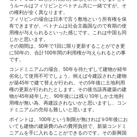
うルールはフィリピンとベトナム共に一緒ですが、そ
の権利が全く異なります。
フィリピンの場合は日本で言う敷地という所有権を保
有できますが、ベトナムは社会主義国なので有期の使
用権が与えられるといった感じです。これは中国も同
じかと思います。
その期間は、50年で1回に限り更新することができ更
に50年の、合計100年間の利用権が与えられるとの事
です。
コンドミニアムの場合、50年を待たずして建物が経年
劣化して使用不可でしょう。例えば今建設された建物
が築45年で建て替えが行われ、その5年後に土地利用
権の更新が行われたとします。その後当該再建築の建
物が45年経年した、90年後には残り10年しか土地利
用権が無い為、再建設されないかと思いますし、コン
ドミニアムの売却も難しいと思います。
ポイントは、100年という制限が無ければ９0年後にお
いても建物の建築費のみの費用負担で、新築コンドミ
ニアムを手に入れることができるのです。その新興国