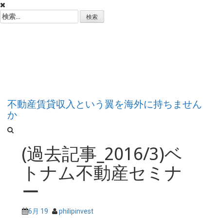
コ
ン
検
テ
索:
ン
フィリピン不動産
ツ
へ
ス
投資のススメ
キ
ッ
プ
不動産賃貸収入という翼を海外に持ちません
か
(過去記事_2016/3)ベ
トナム不動産セミナ
ー
6月 19
philipinvest