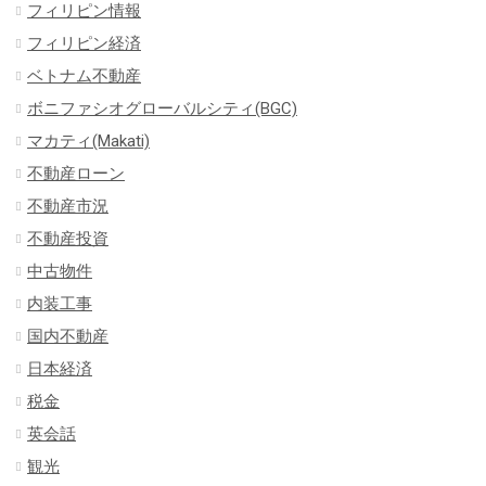
フィリピン情報
フィリピン経済
ベトナム不動産
ボニファシオグローバルシティ(BGC)
マカティ(Makati)
不動産ローン
不動産市況
不動産投資
中古物件
内装工事
国内不動産
日本経済
税金
英会話
観光