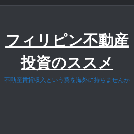
コ
ン
テ
ン
ツ
フィリピン不動産
へ
ス
キ
投資のススメ
ッ
プ
不動産賃貸収入という翼を海外に持ちませんか