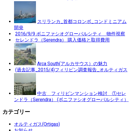
スリランカ_首都コロンボ_コンドミニアム
開発
2016/9/9 ボニファシオグローバルシティ 物件視察
セレンドラ（Serendra） 購入価格と取得費用
Arca South(アルカサウス）の魅力
(過去記事_2015/4)フィリピン調査報告_オルティガス
中古 フィリピンマンション検討 ①セレ
ンドラ（Serendra） (ボニファシオグローバルシティ）
カテゴリー
オルティガス(Ortigas)
お知らせ