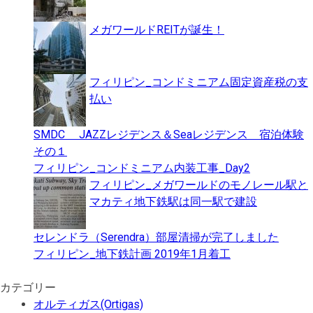
メガワールドREITが誕生！
フィリピン_コンドミニアム固定資産税の支
払い
SMDC JAZZレジデンス＆Seaレジデンス 宿泊体験
その１
フィリピン_コンドミニアム内装工事_Day2
フィリピン_メガワールドのモノレール駅と
マカティ地下鉄駅は同一駅で建設
セレンドラ（Serendra）部屋清掃が完了しました
フィリピン_地下鉄計画 2019年1月着工
カテゴリー
オルティガス(Ortigas)