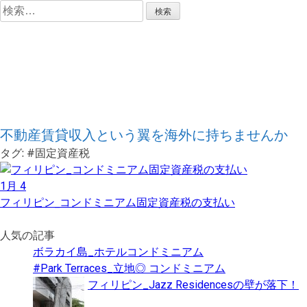
コ
検
ン
索:
フィリピン不動産
テ
ン
ツ
投資のススメ
へ
ス
キ
不動産賃貸収入という翼を海外に持ちませんか
ッ
タグ:
#固定資産税
プ
1月 4
フィリピン_コンドミニアム固定資産税の支払い
人気の記事
ボラカイ島_ホテルコンドミニアム
#Park Terraces_立地◎ コンドミニアム
フィリピン_Jazz Residencesの壁が落下！