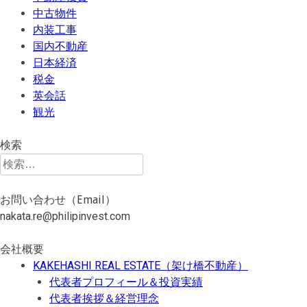
中古物件
内装工事
国内不動産
日本経済
税金
英会話
観光
検索
検
索:
お問い合わせ（Email）
nakata.re@philipinvest.com
会社概要
KAKEHASHI REAL ESTATE（架け橋不動産）
代表者プロフィール＆投資実績
代表者挨拶＆経営理念