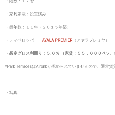
・階数：１７階
・家具家電：設置済み
・築年数：１１年（２０１５年築）
・ディベロッパー：
AYALA PREMIER
（アヤラプレミヤ）
・想定グロス利回り：５.０％ （家賃：５５，０００ペソ
*Park TerracesはAirbnbが認められていませんので、通
・写真