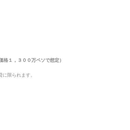
、価格１，３００万ペソで想定）
常賃貸に限られます。