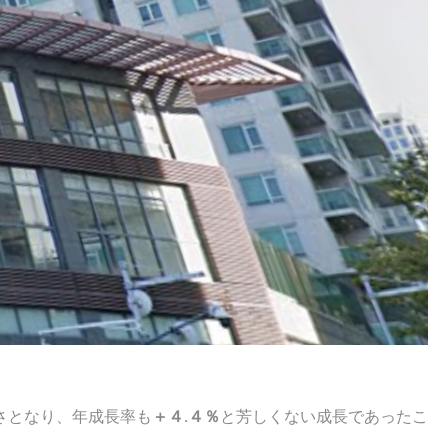
さとなり、年成長率も
＋４.４％
と芳しくない成長であったこ