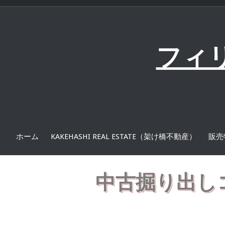
コ
ン
テ
ン
フィ
ツ
へ
ス
キ
ッ
プ
ホーム
KAKEHASHI REAL ESTATE（架け橋不動産）
販売
中古掘り出しコンド