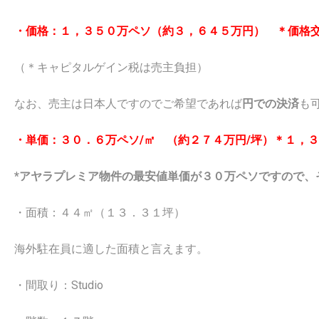
・価格：１，３５０万ペソ（約３，６４５万円） ＊価格
（＊キャピタルゲイン税は売主負担）
なお、売主は日本人ですのでご希望であれば
円での決済
も
・単価：３０．６万ペソ/㎡ （約２７４万円/坪）＊１，
*アヤラプレミア物件の最安値単価が３０万ペソですので、
・面積：４４㎡（１３．３１坪）
海外駐在員に適した面積と言えます。
・間取り：Studio