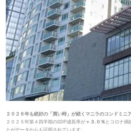
２０２６年も絶好の「買い時」が続くマニラのコンドミニ
２０２５年第４四半期のGDP成長率が
＋３.０％
とコロナ禍
とがデータからも証明されています。