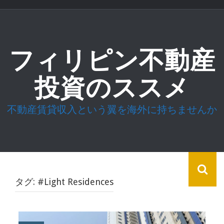
コ
ン
テ
ン
ツ
フィリピン不動産
へ
ス
キ
投資のススメ
ッ
プ
不動産賃貸収入という翼を海外に持ちませんか
タグ:
#Light Residences