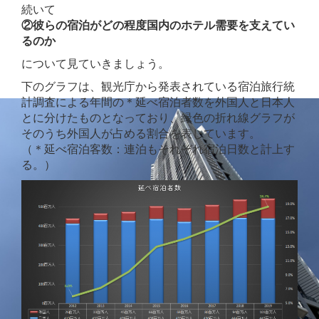
続いて
②彼らの宿泊がどの程度国内のホテル需要を支えてい
るのか
について見ていきましょう。
下のグラフは、観光庁から発表されている宿泊旅行統
計調査による年間の＊延べ宿泊者数を外国人と日本人
とに分けたものとなっており、緑色の折れ線グラフが
そのうち外国人が占める割合を表しています。
（＊延べ宿泊客数：連泊もそれぞれ宿泊日数と計上す
る。）