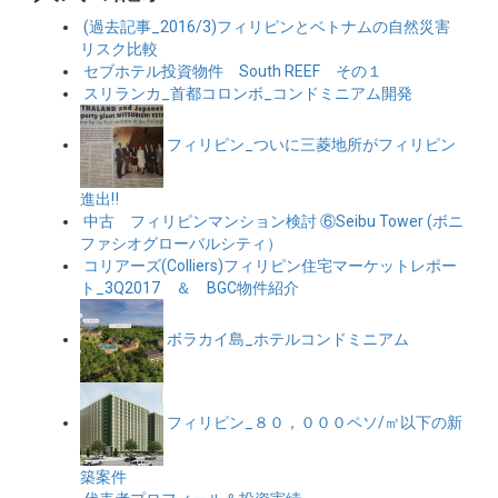
(過去記事_2016/3)フィリピンとベトナムの自然災害
リスク比較
セブホテル投資物件 South REEF その１
スリランカ_首都コロンボ_コンドミニアム開発
フィリピン_ついに三菱地所がフィリピン
進出‼
中古 フィリピンマンション検討 ⑥Seibu Tower (ボニ
ファシオグローバルシティ）
コリアーズ(Colliers)フィリピン住宅マーケットレポー
ト_3Q2017 ＆ BGC物件紹介
ボラカイ島_ホテルコンドミニアム
フィリピン_８０，０００ペソ/㎡以下の新
築案件