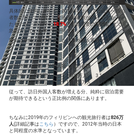
具体的に説明しますと、2012年においては総延べ宿泊
者数に対して外国人による宿泊者数が6%しかなかっ
たものが、2019年に
18.7%
と宿泊需要の
2割弱
にまで
急拡大している事が分かります。
理由は単純に先で見ました訪日外国人客数が増えたか
らです。
訪日外国人客数：外国人延べ宿泊者数
2012年： 835万人 ：2,600万人 3.11泊/1人
2019年： 3,188万人 ：1億100万人 3.17泊/1人
従って、訪日外国人客数が増える分、純粋に宿泊需要
が期待できるという正比例の関係にあります。
ちなみに2019年のフィリピンへの観光旅行者は
826万
人
(詳細記事は
こちら
）ですので、2012年当時の日本
と同程度の水準となっています。