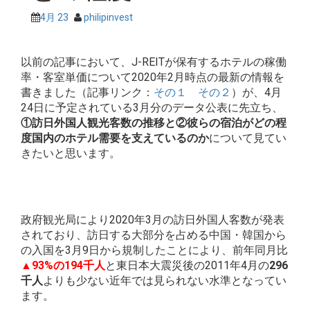
4月 23
philipinvest
以前の記事において、J-REITが保有するホテルの稼働
率・客室単価について2020年2月時点の最新の情報を
書きました（記事リンク：
その１
その２
）が、4月
24日に予定されている3月分のデータ公表に先立ち、
①訪日外国人観光客数の推移と②彼らの宿泊がどの程
度国内のホテル需要を支えているのか
について見てい
きたいと思います。
政府観光局により2020年3月の訪日外国人客数が発表
されており、訪日する大部分を占める中国・韓国から
の入国を3月9日から規制したことにより、前年同月比
▲93%の194千人
と東日本大震災後の2011年4月の
296
千人
よりも少ない近年では見られない水準となってい
ます。