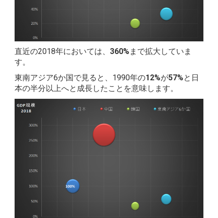
直近の2018年においては、
360%
まで拡大していま
す。
東南アジア6か国で見ると、1990年の
12%
が
57%
と日
本の半分以上へと成長したことを意味します。